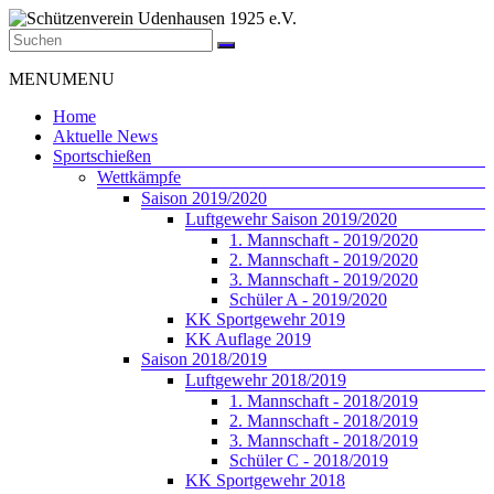
Zum
Inhalt
springen
Schützenverein
Menü
MENU
MENU
Udenhausen
1925
Home
e.V.
Aktuelle News
Sportschießen
Der
Wettkämpfe
Schützenverein
Saison 2019/2020
Udenhausen
Luftgewehr Saison 2019/2020
1925
1. Mannschaft - 2019/2020
e.V.
2. Mannschaft - 2019/2020
wurde
3. Mannschaft - 2019/2020
1925
Schüler A - 2019/2020
gegründet
KK Sportgewehr 2019
und
KK Auflage 2019
feiert
Saison 2018/2019
2025
Luftgewehr 2018/2019
sein
1. Mannschaft - 2018/2019
100jähriges
2. Mannschaft - 2018/2019
Bestehen.
3. Mannschaft - 2018/2019
Schüler C - 2018/2019
KK Sportgewehr 2018