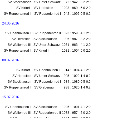
SV Stockhausen
:
SV Unter-Schwarz
972
:
942
3:2
2:0
SV Kirtorf I
:
SV Herbstein
1023
:
969
5:0
2:0
SV Ruppertenrod II
:
SV Ruppertenrod I
942
:
1095
0:5
0:2
24.06.2016
SV Udenhausen I
:
SV Ruppertenrod II
1023
:
959
4:1
2:0
SV Herbstein
:
SV Stockhausen
996
:
987
3:2
2:0
SV Wallenrod III
:
SV Unter-Schwarz
1031
:
963
4:1
2:0
SV Ruppertenrod I
:
SV Kirtorf I
1081
:
1004
5:0
2:0
08.07.2016
SV Kirtorf I
:
SV Udenhausen I
1014
:
1004
4:1
2:0
SV Herbstein
:
SV Unter-Schwarz
995
:
1022
1:4
0:2
SV Stockhausen
:
SV Ruppertenrod I
984
:
1080
0:5
0:2
SV Ruppertenrod II
:
SV Grebenau I
938
:
1020
1:4
0:2
15.07.2016
SV Udenhausen I
:
SV Stockhausen
1025
:
1001
4:1
2:0
SV Wallenrod III
:
SV Ruppertenrod II
1078
:
957
5:0
2:0