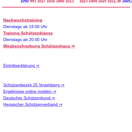
1050
993
1017
1016
1000
1013
1023
1004
1025
1011,38
1005,
Nachwuchstraining
Dienstags ab 19.00 Uhr
Training Schützenklasse
Dienstags ab 20.00 Uhr
Wegbeschreibung Schützenhaus ⇒
Eintrittserklärung ⇒
Schützenbezirk 25 Vogelsberg ⇒
Ergebnisse online melden ⇒
Deutscher Schützenbund ⇒
Hessischer Schützenverband ⇒