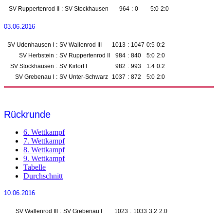
SV Ruppertenrod II
:
SV Stockhausen
964
:
0
5:0
2:0
03.06.2016
SV Udenhausen I
:
SV Wallenrod III
1013
:
1047
0:5
0:2
SV Herbstein
:
SV Ruppertenrod II
984
:
840
5:0
2:0
SV Stockhausen
:
SV Kirtorf I
982
:
993
1:4
0:2
SV Grebenau I
:
SV Unter-Schwarz
1037
:
872
5:0
2:0
Rückrunde
6. Wettkampf
7. Wettkampf
8. Wettkampf
9. Wettkampf
Tabelle
Durchschnitt
10.06.2016
SV Wallenrod III
:
SV Grebenau I
1023
:
1033
3:2
2:0