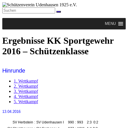
Zum
Inhalt
springen
Schützenverein
Menü
Udenhausen
MENU
1925
e.V.
Ergebnisse KK Sportgewehr
Der
2016 – Schützenklasse
Schützenverein
Udenhausen
1925
e.V.
Hinrunde
wurde
1925
1. Wettkampf
gegründet
2. Wettkampf
und
3. Wettkampf
feiert
4. Wettkampf
2025
5. Wettkampf
sein
100jähriges
13.04.2016
Bestehen.
SV Herbstein
:
SV Udenhausen I
990
:
993
2:3
0:2