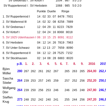
SV Grebenau I
:
SV Kirtorf I
1054
:
987
5:0
2:0
SV Ruppertenrod I
:
SV Herbstein
1068
:
985
5:0
2:0
Punkte
Duelle
Ringe
1.
SV Ruppertenrod I
14 : 02
33 : 07
8478 : 7931
2.
SV Wallenrod III
14 : 02
32 : 08
8258 : 7889
3.
SV Grebenau I
12 : 04
29 : 11
8223 : 7829
4.
SV Kirtorf I
12 : 04
24 : 16
8068 : 8018
5.
SV 1925 Udenhausen I
06 : 10
15 : 25
8091 : 8112
6.
SV Herbstein
04 : 12
14 : 26
7819 : 7963
7.
SV Unter-Schwarz
04 : 12
13 : 27
7659 : 8090
8.
SV Ruppertenrod II
04 : 12
12 : 28
7525 : 7152
9.
SV Stockhausen
02 : 14
08 : 28
6883 : 8020
p.B.
1.
2.
3.
4.
5.
6.
7.
8.
9.
2016
201
Björn
280
264,00
262,
267
262
261
262
267
265
263
265
Möller
Sascha
264
252,20
250,
239
253
257
245
259
257
252
256
Stieler
Wolfgang
264
247,80
246,
239
250
256
253
246
246
245
248
Dörr
Steffen
273
247,20
246,
248
252
242
240
241
255
244
256
Krug