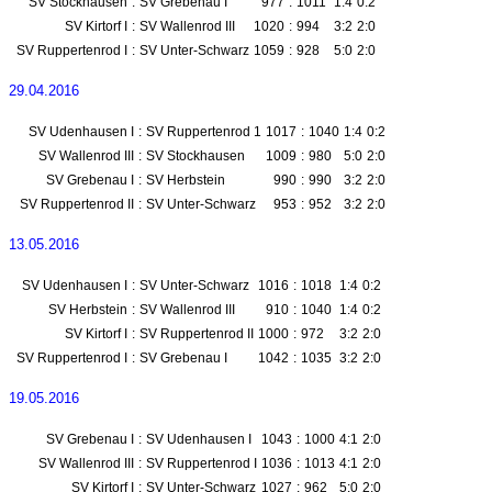
SV Stockhausen
:
SV Grebenau I
977
:
1011
1:4
0:2
SV Kirtorf I
:
SV Wallenrod III
1020
:
994
3:2
2:0
SV Ruppertenrod I
:
SV Unter-Schwarz
1059
:
928
5:0
2:0
29.04.2016
SV Udenhausen I
:
SV Ruppertenrod 1
1017
:
1040
1:4
0:2
SV Wallenrod III
:
SV Stockhausen
1009
:
980
5:0
2:0
SV Grebenau I
:
SV Herbstein
990
:
990
3:2
2:0
SV Ruppertenrod II
:
SV Unter-Schwarz
953
:
952
3:2
2:0
13.05.2016
SV Udenhausen I
:
SV Unter-Schwarz
1016
:
1018
1:4
0:2
SV Herbstein
:
SV Wallenrod III
910
:
1040
1:4
0:2
SV Kirtorf I
:
SV Ruppertenrod II
1000
:
972
3:2
2:0
SV Ruppertenrod I
:
SV Grebenau I
1042
:
1035
3:2
2:0
19.05.2016
SV Grebenau I
:
SV Udenhausen I
1043
:
1000
4:1
2:0
SV Wallenrod III
:
SV Ruppertenrod I
1036
:
1013
4:1
2:0
SV Kirtorf I
:
SV Unter-Schwarz
1027
:
962
5:0
2:0