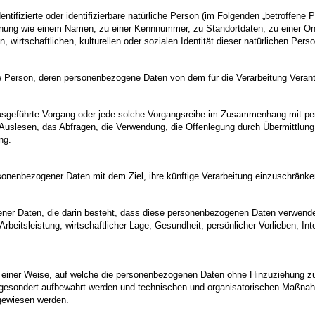
ntifizierte oder identifizierbare natürliche Person (im Folgenden „betroffene P
 Kennung wie einem Namen, zu einer Kennnummer, zu Standortdaten, zu einer 
irtschaftlichen, kulturellen oder sozialen Identität dieser natürlichen Person
liche Person, deren personenbezogene Daten von dem für die Verarbeitung Verant
en ausgeführte Vorgang oder jede solche Vorgangsreihe im Zusammenhang mit 
uslesen, das Abfragen, die Verwendung, die Offenlegung durch Übermittlung, 
ng.
sonenbezogener Daten mit dem Ziel, ihre künftige Verarbeitung einzuschränke
ogener Daten, die darin besteht, dass diese personenbezogenen Daten verwend
eitsleistung, wirtschaftlicher Lage, Gesundheit, persönlicher Vorlieben, Inte
einer Weise, auf welche die personenbezogenen Daten ohne Hinzuziehung zusä
 gesondert aufbewahrt werden und technischen und organisatorischen Maßnah
zugewiesen werden.