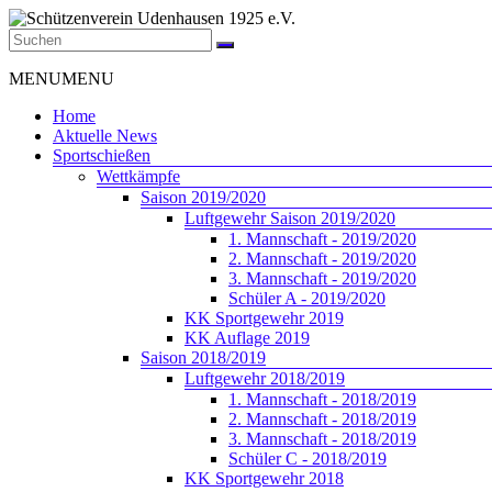
Zum
Inhalt
springen
Schützenverein
Menü
MENU
MENU
Udenhausen
1925
Home
e.V.
Aktuelle News
Sportschießen
Der
Wettkämpfe
Schützenverein
Saison 2019/2020
Udenhausen
Luftgewehr Saison 2019/2020
1925
1. Mannschaft - 2019/2020
e.V.
2. Mannschaft - 2019/2020
wurde
3. Mannschaft - 2019/2020
1925
Schüler A - 2019/2020
gegründet
KK Sportgewehr 2019
und
KK Auflage 2019
feiert
Saison 2018/2019
2025
Luftgewehr 2018/2019
sein
1. Mannschaft - 2018/2019
100jähriges
2. Mannschaft - 2018/2019
Bestehen.
3. Mannschaft - 2018/2019
Schüler C - 2018/2019
KK Sportgewehr 2018