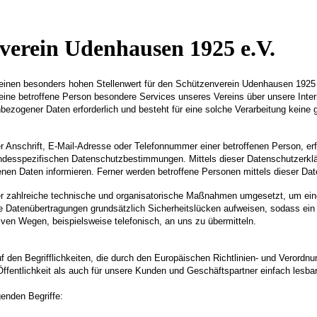
verein Udenhausen 1925 e.V.
t einen besonders hohen Stellenwert für den Schützenverein Udenhausen 1925
ine betroffene Person besondere Services unseres Vereins über unsere Inter
ezogener Daten erforderlich und besteht für eine solche Verarbeitung keine ge
Anschrift, E-Mail-Adresse oder Telefonnummer einer betroffenen Person, erf
desspezifischen Datenschutzbestimmungen. Mittels dieser Datenschutzerklä
en Daten informieren. Ferner werden betroffene Personen mittels dieser Dat
er zahlreiche technische und organisatorische Maßnahmen umgesetzt, um einen
 Datenübertragungen grundsätzlich Sicherheitslücken aufweisen, sodass ein 
iven Wegen, beispielsweise telefonisch, an uns zu übermitteln.
 den Begrifflichkeiten, die durch den Europäischen Richtlinien- und Veror
ffentlichkeit als auch für unsere Kunden und Geschäftspartner einfach lesbar
enden Begriffe: