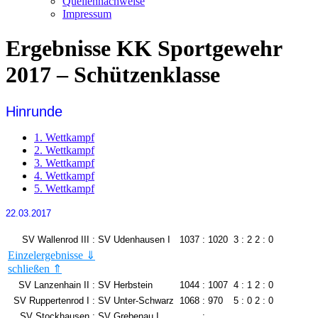
Quellennachweise
Impressum
Ergebnisse KK Sportgewehr
2017 – Schützenklasse
Hinrunde
1. Wettkampf
2. Wettkampf
3. Wettkampf
4. Wettkampf
5. Wettkampf
22.03.2017
SV Wallenrod III
:
SV Udenhausen I
1037
:
1020
3 : 2
2 : 0
Einzelergebnisse ⇓
schließen ⇑
Andreas Köhler
260
Björn Möller
278
Nico Blasinger
268
Sascha Stieler
252
SV Lanzenhain II
:
SV Herbstein
1044
:
1007
4 : 1
2 : 0
Frank Blasinger
266
Steffen Krug
250
SV Ruppertenrod I
:
SV Unter-Schwarz
1068
:
970
5 : 0
2 : 0
Manuel Kern
243
Wolfgang Dörr
240
SV Stockhausen
:
SV Grebenau I
: