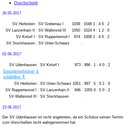
Durchschnitt
26.05.2017
SV Herbstein
:
SV Grebenau I
1039
:
1048
1 : 4
0 : 2
SV Lanzenhain II
:
SV Wallenrod III
1050
:
1024
4 : 1
2 : 0
SV Kirtorf I
:
SV Ruppertenrod I
974
:
1008
1 : 4
0 : 2
SV Stockhausen
:
SV Unter-Schwarz
:
02.06.2017
SV Udenhausen
:
SV Kirtorf I
973
:
986
1 : 4
0 : 2
Einzelergebnisse ⇓
schließen ⇑
Björn Möller
254
Hardy Stein
251
Sascha Stieler
242
Holger Janich
249
SV Herbstein
:
SV Unter-Schwarz
1051
:
997
5 : 0
2 : 0
Steffen Krug
240
Axel Jost
247
SV Ruppertenrod I
:
SV Lanzenhain II
946
:
1055
0 : 5
0 : 2
Wolfgang Dörr
237
Maria Strangmeyer
239
SV Wallenrod III
:
SV Stockhausen
:
23.06.2017
Der SV Udenhausen ist nicht angetreten, da ein Schütze seinen Termin
zum Vorschießen nicht wahrgenommen hat.