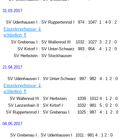
31.03.2017
SV Udenhausen I
:
SV Ruppertenrod I
974
:
1047
1 : 4
0 : 2
Einzelergebnisse ⇓
schließen ⇑
Björn Möller
262
Karl-Heinz Rühl
259
Sascha Stieler
247
Gunter Kratz
269
SV Grebenau I
:
SV Wallenrod III
1032
:
1027
3 : 2
2 : 0
Steffen Krug
240
Roland Bender
265
SV Kirtorf I
:
SV Unter-Schwarz
993
:
954
4 : 1
2 : 0
Wolfgang Dörr
225
Michael Kropp
254
SV Herbstein
:
SV Stockhausen
:
21.04.2017
SV Udenhausen I
:
SV Unter-Schwarz
997
:
982
4 : 1
2 : 0
Einzelergebnisse ⇓
schließen ⇑
Björn Möller
267
Reinhard Otterbein
244
Sascha Stieler
253
Michael Lips
246
SV Wallenrod III
:
SV Herbstein
1039
:
1012
4 : 1
2 : 0
Steffen Krug
237
Markus Otterbein
259
SV Lanzenhain II
:
SV Kirtorf I
1032
:
981
5 : 0
2 : 0
Wolfgang Dörr
240
Thomas Hahn
233
SV Ruppertenrod I
:
SV Grebenau I
1025
:
987
4 : 1
2 : 0
04.05.2017
SV Grebenau I
:
SV Udenhausen I
1011
:
981
4 : 1
2 : 0