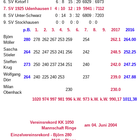
6.
SV Kirtorf I
6 : 8
15 : 20
6929 : 6973
7.
SV 1925 Udenhausen I
4 : 10
12 : 19
5941 : 711
2
8.
SV Unter-Schwarz
0 : 14
3 : 32
6809 : 7203
9.
SV Stockhausen
0 : 0
0 : 0
0 : 0
p.B.
1.
2.
3.
4.
5.
6.
7.
8.
9.
2017
2016
Björn
280
278
262
267
253
259
254
262.1
264.00
Möller
Sascha
264
252
247
253
241
256
242
248.5
252.25
Stieler
Steffen
273
250
240
237
234
251
240
242.0
247.25
Krug
Wolfgang
264
240
225
240
253
237
239.0
247.88
Dörr
Milan
230
230.0
Obenhack
1020
974
997
981
996
k.W.
973
k.W.
k.W.
990,17
1011,38
Vereinsrekord KK
1050
am 04. Juni 2004
Mannschaft
Ringe
Einzelvereinsrekord - Björn
280