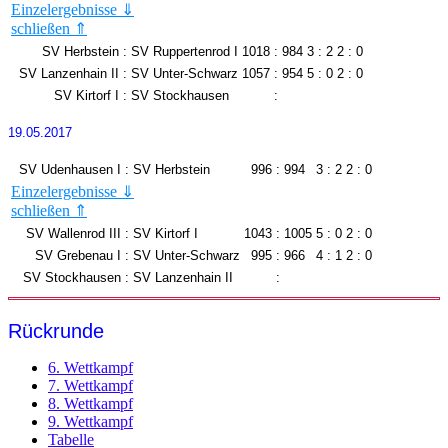
Einzelergebnisse ⇓
schließen ⇑
Meike Herrmann
266
Björn Möller
259
Felix Schäfer
249
Sascha Stieler
269
SV Herbstein
:
SV Ruppertenrod I
1018
:
984
3 : 2
2 : 0
Stefan Hermann
257
Steffen Krug
265
SV Lanzenhain II
:
SV Unter-Schwarz
1057
:
954
5 : 0
2 : 0
Christopher Theis
239
Wolfgang Dörr
254
SV Kirtorf I
:
SV Stockhausen
:
19.05.2017
SV Udenhausen I
:
SV Herbstein
996
:
994
3 : 2
2 : 0
Einzelergebnisse ⇓
schließen ⇑
Björn Möller
259
Lea Ruppel
263
Sascha Stieler
256
Lukas Bott
241
SV Wallenrod III
:
SV Kirtorf I
1043
:
1005
5 : 0
2 : 0
Steffen Krug
251
Luisa Böttinger
246
SV Grebenau I
:
SV Unter-Schwarz
995
:
966
4 : 1
2 : 0
Milan Obenhack
230
Richard Gessel
244
SV Stockhausen
:
SV Lanzenhain II
:
Rückrunde
6. Wettkampf
7. Wettkampf
8. Wettkampf
9. Wettkampf
Tabelle