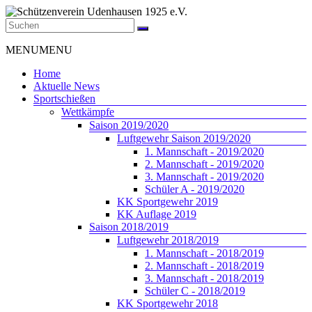
Zum
Inhalt
springen
Schützenverein
Menü
MENU
MENU
Udenhausen
1925
Home
e.V.
Aktuelle News
Sportschießen
Der
Wettkämpfe
Schützenverein
Saison 2019/2020
Udenhausen
Luftgewehr Saison 2019/2020
1925
1. Mannschaft - 2019/2020
e.V.
2. Mannschaft - 2019/2020
wurde
3. Mannschaft - 2019/2020
1925
Schüler A - 2019/2020
gegründet
KK Sportgewehr 2019
und
KK Auflage 2019
feiert
Saison 2018/2019
2025
Luftgewehr 2018/2019
sein
1. Mannschaft - 2018/2019
100jähriges
2. Mannschaft - 2018/2019
Bestehen.
3. Mannschaft - 2018/2019
Schüler C - 2018/2019
KK Sportgewehr 2018