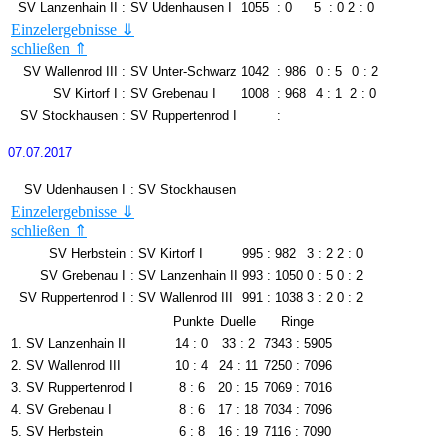
SV Lanzenhain II
:
SV Udenhausen I
1055
:
0
5 : 0
2 : 0
Einzelergebnisse ⇓
schließen ⇑
Tim Müller
266
Björn Möller
Björn Stock
260
Sascha Stieler
SV Wallenrod III
:
SV Unter-Schwarz
1042
:
986
0 : 5
0 : 2
Andreas Graulich
277
Steffen Krug
SV Kirtorf I
:
SV Grebenau I
1008
:
968
4 : 1
2 : 0
Hartmut Kimpel
252
Wolfgang Dörr
SV Stockhausen
:
SV Ruppertenrod I
:
07.07.2017
SV Udenhausen I
:
SV Stockhausen
Einzelergebnisse ⇓
Der SV Stockhausen hat seine Mannschaft zurückgezogen.
schließen ⇑
SV Herbstein
:
SV Kirtorf I
995
:
982
3 : 2
2 : 0
SV Grebenau I
:
SV Lanzenhain II
993
:
1050
0 : 5
0 : 2
SV Ruppertenrod I
:
SV Wallenrod III
991
:
1038
3 : 2
0 : 2
Punkte
Duelle
Ringe
1.
SV Lanzenhain II
14 : 0
33 : 2
7343 : 5905
2.
SV Wallenrod III
10 : 4
24 : 11
7250 : 7096
3.
SV Ruppertenrod I
8 : 6
20 : 15
7069 : 7016
4.
SV Grebenau I
8 : 6
17 : 18
7034 : 7096
5.
SV Herbstein
6 : 8
16 : 19
7116 : 7090