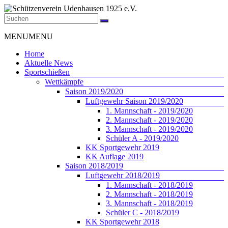
Zum
Inhalt
springen
Schützenverein
Menü
MENU
MENU
Udenhausen
1925
Home
e.V.
Aktuelle News
Sportschießen
Der
Wettkämpfe
Schützenverein
Saison 2019/2020
Udenhausen
Luftgewehr Saison 2019/2020
1925
1. Mannschaft - 2019/2020
e.V.
2. Mannschaft - 2019/2020
wurde
3. Mannschaft - 2019/2020
1925
Schüler A - 2019/2020
gegründet
KK Sportgewehr 2019
und
KK Auflage 2019
feiert
Saison 2018/2019
2025
Luftgewehr 2018/2019
sein
1. Mannschaft - 2018/2019
100jähriges
2. Mannschaft - 2018/2019
Bestehen.
3. Mannschaft - 2018/2019
Schüler C - 2018/2019
KK Sportgewehr 2018