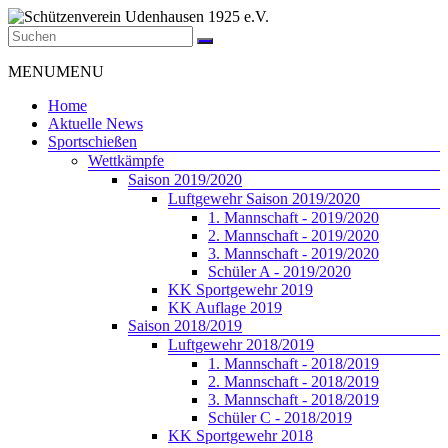
Zum
Inhalt
springen
Schützenverein
Menü
MENU
MENU
Udenhausen
1925
Home
e.V.
Aktuelle News
Sportschießen
Der
Wettkämpfe
Schützenverein
Saison 2019/2020
Udenhausen
Luftgewehr Saison 2019/2020
1925
1. Mannschaft - 2019/2020
e.V.
2. Mannschaft - 2019/2020
wurde
3. Mannschaft - 2019/2020
1925
Schüler A - 2019/2020
gegründet
KK Sportgewehr 2019
und
KK Auflage 2019
feiert
Saison 2018/2019
2025
Luftgewehr 2018/2019
sein
1. Mannschaft - 2018/2019
100jähriges
2. Mannschaft - 2018/2019
Bestehen.
3. Mannschaft - 2018/2019
Schüler C - 2018/2019
KK Sportgewehr 2018