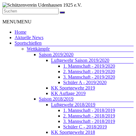
Zum
Inhalt
springen
Schützenverein
Menü
MENU
MENU
Udenhausen
1925
Home
e.V.
Aktuelle News
Sportschießen
Der
Wettkämpfe
Schützenverein
Saison 2019/2020
Udenhausen
Luftgewehr Saison 2019/2020
1925
1. Mannschaft - 2019/2020
e.V.
2. Mannschaft - 2019/2020
wurde
3. Mannschaft - 2019/2020
1925
Schüler A - 2019/2020
gegründet
KK Sportgewehr 2019
und
KK Auflage 2019
feiert
Saison 2018/2019
2025
Luftgewehr 2018/2019
sein
1. Mannschaft - 2018/2019
100jähriges
2. Mannschaft - 2018/2019
Bestehen.
3. Mannschaft - 2018/2019
Schüler C - 2018/2019
KK Sportgewehr 2018