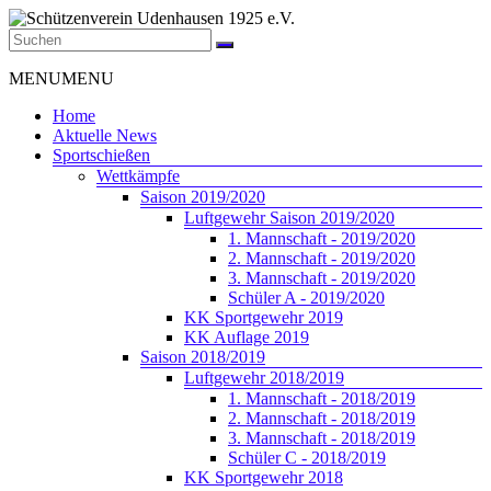
Zum
Inhalt
springen
Schützenverein
Menü
MENU
MENU
Udenhausen
1925
Home
e.V.
Aktuelle News
Sportschießen
Der
Wettkämpfe
Schützenverein
Saison 2019/2020
Udenhausen
Luftgewehr Saison 2019/2020
1925
1. Mannschaft - 2019/2020
e.V.
2. Mannschaft - 2019/2020
wurde
3. Mannschaft - 2019/2020
1925
Schüler A - 2019/2020
gegründet
KK Sportgewehr 2019
und
KK Auflage 2019
feiert
Saison 2018/2019
2025
Luftgewehr 2018/2019
sein
1. Mannschaft - 2018/2019
100jähriges
2. Mannschaft - 2018/2019
Bestehen.
3. Mannschaft - 2018/2019
Schüler C - 2018/2019
KK Sportgewehr 2018