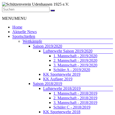
Zum
Inhalt
springen
Schützenverein
Menü
MENU
MENU
Udenhausen
1925
Home
e.V.
Aktuelle News
Sportschießen
Der
Wettkämpfe
Schützenverein
Saison 2019/2020
Udenhausen
Luftgewehr Saison 2019/2020
1925
1. Mannschaft - 2019/2020
e.V.
2. Mannschaft - 2019/2020
wurde
3. Mannschaft - 2019/2020
1925
Schüler A - 2019/2020
gegründet
KK Sportgewehr 2019
und
KK Auflage 2019
feiert
Saison 2018/2019
2025
Luftgewehr 2018/2019
sein
1. Mannschaft - 2018/2019
100jähriges
2. Mannschaft - 2018/2019
Bestehen.
3. Mannschaft - 2018/2019
Schüler C - 2018/2019
KK Sportgewehr 2018