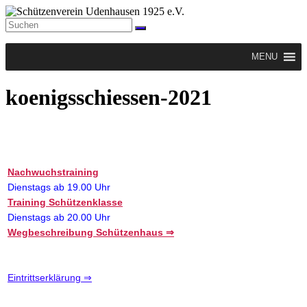
Zum
Inhalt
springen
Schützenverein
Menü
Udenhausen
MENU
1925
e.V.
koenigsschiessen-2021
Der
Schützenverein
Udenhausen
1925
e.V.
wurde
Nachwuchstraining
1925
Dienstags ab 19.00 Uhr
gegründet
Training Schützenklasse
und
Dienstags ab 20.00 Uhr
feiert
2025
Wegbeschreibung Schützenhaus ⇒
sein
100jähriges
Bestehen.
Eintrittserklärung ⇒