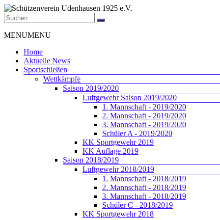
Zum
Inhalt
springen
Schützenverein
Menü
MENU
MENU
Udenhausen
1925
Home
e.V.
Aktuelle News
Sportschießen
Der
Wettkämpfe
Schützenverein
Saison 2019/2020
Udenhausen
Luftgewehr Saison 2019/2020
1925
1. Mannschaft - 2019/2020
e.V.
2. Mannschaft - 2019/2020
wurde
3. Mannschaft - 2019/2020
1925
Schüler A - 2019/2020
gegründet
KK Sportgewehr 2019
und
KK Auflage 2019
feiert
Saison 2018/2019
2025
Luftgewehr 2018/2019
sein
1. Mannschaft - 2018/2019
100jähriges
2. Mannschaft - 2018/2019
Bestehen.
3. Mannschaft - 2018/2019
Schüler C - 2018/2019
KK Sportgewehr 2018