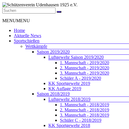
Zum
Inhalt
springen
Schützenverein
Menü
MENU
MENU
Udenhausen
1925
Home
e.V.
Aktuelle News
Sportschießen
Der
Wettkämpfe
Schützenverein
Saison 2019/2020
Udenhausen
Luftgewehr Saison 2019/2020
1925
1. Mannschaft - 2019/2020
e.V.
2. Mannschaft - 2019/2020
wurde
3. Mannschaft - 2019/2020
1925
Schüler A - 2019/2020
gegründet
KK Sportgewehr 2019
und
KK Auflage 2019
feiert
Saison 2018/2019
2025
Luftgewehr 2018/2019
sein
1. Mannschaft - 2018/2019
100jähriges
2. Mannschaft - 2018/2019
Bestehen.
3. Mannschaft - 2018/2019
Schüler C - 2018/2019
KK Sportgewehr 2018