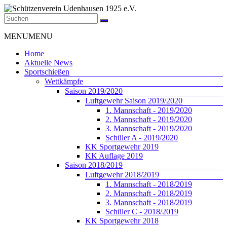
Zum
Inhalt
springen
Schützenverein
Menü
MENU
MENU
Udenhausen
1925
Home
e.V.
Aktuelle News
Sportschießen
Der
Wettkämpfe
Schützenverein
Saison 2019/2020
Udenhausen
Luftgewehr Saison 2019/2020
1925
1. Mannschaft - 2019/2020
e.V.
2. Mannschaft - 2019/2020
wurde
3. Mannschaft - 2019/2020
1925
Schüler A - 2019/2020
gegründet
KK Sportgewehr 2019
und
KK Auflage 2019
feiert
Saison 2018/2019
2025
Luftgewehr 2018/2019
sein
1. Mannschaft - 2018/2019
100jähriges
2. Mannschaft - 2018/2019
Bestehen.
3. Mannschaft - 2018/2019
Schüler C - 2018/2019
KK Sportgewehr 2018