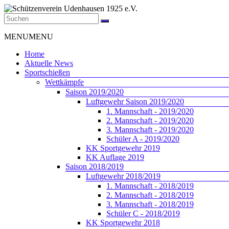
Zum
Inhalt
springen
Schützenverein
Menü
MENU
MENU
Udenhausen
1925
Home
e.V.
Aktuelle News
Sportschießen
Der
Wettkämpfe
Schützenverein
Saison 2019/2020
Udenhausen
Luftgewehr Saison 2019/2020
1925
1. Mannschaft - 2019/2020
e.V.
2. Mannschaft - 2019/2020
wurde
3. Mannschaft - 2019/2020
1925
Schüler A - 2019/2020
gegründet
KK Sportgewehr 2019
und
KK Auflage 2019
feiert
Saison 2018/2019
2025
Luftgewehr 2018/2019
sein
1. Mannschaft - 2018/2019
100jähriges
2. Mannschaft - 2018/2019
Bestehen.
3. Mannschaft - 2018/2019
Schüler C - 2018/2019
KK Sportgewehr 2018