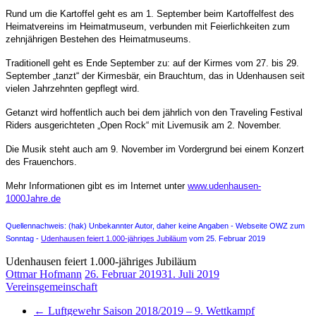
Rund um die Kartoffel geht es am 1. September beim Kartoffelfest des
Heimatvereins im Heimatmuseum, verbunden mit Feierlichkeiten zum
zehnjährigen Bestehen des Heimatmuseums.
Traditionell geht es Ende September zu: auf der Kirmes vom 27. bis 29.
September „tanzt“ der Kirmesbär, ein Brauchtum, das in Udenhausen seit
vielen Jahrzehnten gepflegt wird.
Getanzt wird hoffentlich auch bei dem jährlich von den Traveling Festival
Riders ausgerichteten „Open Rock“ mit Livemusik am 2. November.
Die Musik steht auch am 9. November im Vordergrund bei einem Konzert
des Frauenchors.
Mehr Informationen gibt es im Internet unter
www.udenhausen-
1000Jahre.de
Quellennachweis: (hak) Unbekannter Autor, daher keine Angaben -
Webseite OWZ zum
Sonntag -
Udenhausen feiert 1.000-jähriges Jubiläum
vom 25. Februar 2019
Udenhausen feiert 1.000-jähriges Jubiläum
Ottmar Hofmann
26. Februar 2019
31. Juli 2019
Vereinsgemeinschaft
←
Luftgewehr Saison 2018/2019 – 9. Wettkampf