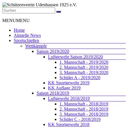
Zum
Inhalt
springen
Schützenverein
Menü
MENU
MENU
Udenhausen
1925
Home
e.V.
Aktuelle News
Sportschießen
Der
Wettkämpfe
Schützenverein
Saison 2019/2020
Udenhausen
Luftgewehr Saison 2019/2020
1925
1. Mannschaft - 2019/2020
e.V.
2. Mannschaft - 2019/2020
wurde
3. Mannschaft - 2019/2020
1925
Schüler A - 2019/2020
gegründet
KK Sportgewehr 2019
und
KK Auflage 2019
feiert
Saison 2018/2019
2025
Luftgewehr 2018/2019
sein
1. Mannschaft - 2018/2019
100jähriges
2. Mannschaft - 2018/2019
Bestehen.
3. Mannschaft - 2018/2019
Schüler C - 2018/2019
KK Sportgewehr 2018