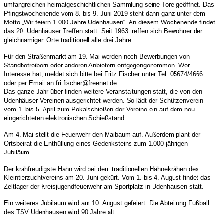
umfangreichen heimatgeschichtlichen Sammlung seine Tore geöffnet. Das
Pfingstwochenende vom 8. bis 9. Juni 2019 steht dann ganz unter dem
Motto „Wir feiern 1.000 Jahre Udenhausen“. An diesem Wochenende findet
das 20. Udenhäuser Treffen statt. Seit 1963 treffen sich Bewohner der
gleichnamigen Orte traditionell alle drei Jahre.
Für den Straßenmarkt am 19. Mai werden noch Bewerbungen von
Standbetreibern oder anderen Anbietern entgegengenommen. Wer
Interesse hat, meldet sich bitte bei Fritz Fischer unter Tel. 05674/4666
oder per Email an fri.fischer@freenet.de.
Das ganze Jahr über finden weitere Veranstaltungen statt, die von den
Udenhäuser Vereinen ausgerichtet werden. So lädt der Schützenverein
vom 1. bis 5. April zum Pokalschießen der Vereine ein auf dem neu
eingerichteten elektronischen Schießstand.
Am 4. Mai stellt die Feuerwehr den Maibaum auf. Außerdem plant der
Ortsbeirat die Enthüllung eines Gedenksteins zum 1.000-jährigen
Jubiläum.
Der krähfreudigste Hahn wird bei dem traditionellen Hähnekrähen des
Kleintierzuchtvereins am 20. Juni gekürt. Vom 1. bis 4. August findet das
Zeltlager der Kreisjugendfeuerwehr am Sportplatz in Udenhausen statt.
Ein weiteres Jubiläum wird am 10. August gefeiert: Die Abteilung Fußball
des TSV Udenhausen wird 90 Jahre alt.