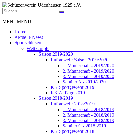
Zum
Inhalt
springen
Schützenverein
Menü
MENU
MENU
Udenhausen
1925
Home
e.V.
Aktuelle News
Sportschießen
Der
Wettkämpfe
Schützenverein
Saison 2019/2020
Udenhausen
Luftgewehr Saison 2019/2020
1925
1. Mannschaft - 2019/2020
e.V.
2. Mannschaft - 2019/2020
wurde
3. Mannschaft - 2019/2020
1925
Schüler A - 2019/2020
gegründet
KK Sportgewehr 2019
und
KK Auflage 2019
feiert
Saison 2018/2019
2025
Luftgewehr 2018/2019
sein
1. Mannschaft - 2018/2019
100jähriges
2. Mannschaft - 2018/2019
Bestehen.
3. Mannschaft - 2018/2019
Schüler C - 2018/2019
KK Sportgewehr 2018