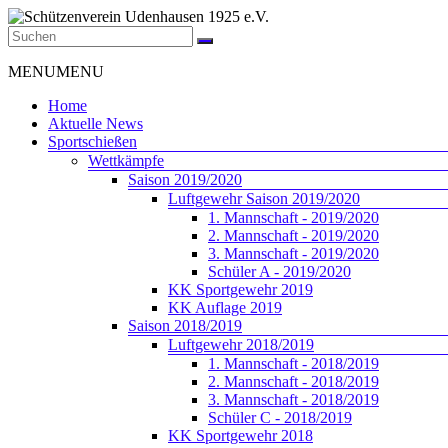
Zum
Inhalt
springen
Schützenverein
Menü
MENU
MENU
Udenhausen
1925
Home
e.V.
Aktuelle News
Sportschießen
Der
Wettkämpfe
Schützenverein
Saison 2019/2020
Udenhausen
Luftgewehr Saison 2019/2020
1925
1. Mannschaft - 2019/2020
e.V.
2. Mannschaft - 2019/2020
wurde
3. Mannschaft - 2019/2020
1925
Schüler A - 2019/2020
gegründet
KK Sportgewehr 2019
und
KK Auflage 2019
feiert
Saison 2018/2019
2025
Luftgewehr 2018/2019
sein
1. Mannschaft - 2018/2019
100jähriges
2. Mannschaft - 2018/2019
Bestehen.
3. Mannschaft - 2018/2019
Schüler C - 2018/2019
KK Sportgewehr 2018