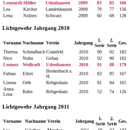
Lennardt
Möller
Udenhausen
2009
83
83
166
Lea
Kircher
Landenhausen
2009
79
77
156
Lena
Nolzen
Schwarz
2009
60
68
128
Lichtgewehr Jahrgang 2010
1.
2.
Vorname
Nachname
Verein
Jahrgang
Ges.
Serie
Serie
Theresa
Schmalbach
Crainfeld
2010
90
92
182
Nico
Nuhn
Gehau
2010
92
90
182
Lennox
Wollradt
Udenhausen
2010
91
88
179
Breitenbach a.
Fabian
Eifert
2010
82
85
167
H.
Lorena
Orth
Rebgeshain
2010
81
84
165
Anna-
Rahn
Rebgeshain
2010
52
74
126
Lena
Lichtgewehr Jahrgang 2011
1.
2.
Vorname
Nachname
Verein
Jahrgang
Ges.
Serie
Serie