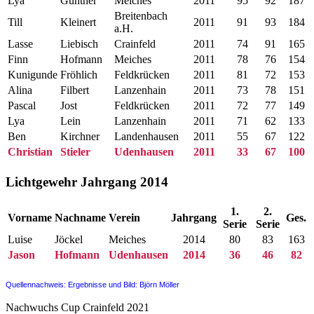
Lya
Günther
Meiches
2011
95
92
187
Breitenbach
Till
Kleinert
2011
91
93
184
a.H.
Lasse
Liebisch
Crainfeld
2011
74
91
165
Finn
Hofmann
Meiches
2011
78
76
154
Kunigunde
Fröhlich
Feldkrücken
2011
81
72
153
Alina
Filbert
Lanzenhain
2011
73
78
151
Pascal
Jost
Feldkrücken
2011
72
77
149
Lya
Lein
Lanzenhain
2011
71
62
133
Ben
Kirchner
Landenhausen
2011
55
67
122
Christian
Stieler
Udenhausen
2011
33
67
100
Lichtgewehr Jahrgang 2014
1.
2.
Vorname
Nachname
Verein
Jahrgang
Ges.
Serie
Serie
Luise
Jöckel
Meiches
2014
80
83
163
Jason
Hofmann
Udenhausen
2014
36
46
82
Quellennachweis:
Ergebnisse und Bild: Björn Möller
Nachwuchs Cup Crainfeld 2021